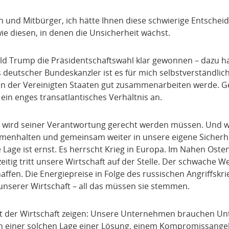
 und Mitbürger, ich hätte Ihnen diese schwierige Entschei
wie diesen, in denen die Unsicherheit wächst.
ld Trump die Präsidentschaftswahl klar gewonnen – dazu h
ls deutscher Bundeskanzler ist es für mich selbstverständlic
en der Vereinigten Staaten gut zusammenarbeiten werde. G
ein enges transatlantisches Verhältnis an.
nd wird seiner Verantwortung gerecht werden müssen. Und 
enhalten und gemeinsam weiter in unsere eigene Sicherhe
e Lage ist ernst. Es herrscht Krieg in Europa. Im Nahen Oste
itig tritt unsere Wirtschaft auf der Stelle. Der schwache 
fen. Die Energiepreise in Folge des russischen Angriffskrie
unserer Wirtschaft – all das müssen sie stemmen.
 der Wirtschaft zeigen: Unsere Unternehmen brauchen Un
 in einer solchen Lage einer Lösung, einem Kompromissange