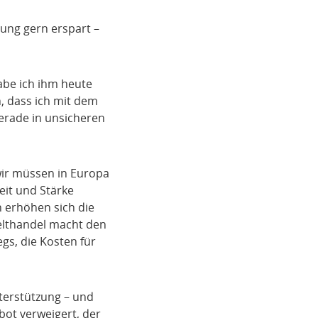
dung gern erspart –
abe ich ihm heute
h, dass ich mit dem
erade in unsicheren
wir müssen in Europa
it und Stärke
n erhöhen sich die
Welthandel macht den
gs, die Kosten für
terstützung – und
bot verweigert, der