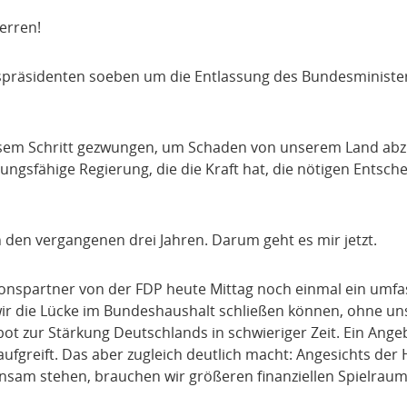
erren!
präsidenten soeben um die Entlassung des Bundesminister
iesem Schritt gezwungen, um Schaden von unserem Land ab
ngsfähige Regierung, die die Kraft hat, die nötigen Entsch
 den vergangenen drei Jahren. Darum geht es mir jetzt.
ionspartner von der FDP heute Mittag noch einmal ein umf
wir die Lücke im Bundeshaushalt schließen können, ohne un
bot zur Stärkung Deutschlands in schwieriger Zeit. Ein Ange
ufgreift. Das aber zugleich deutlich macht: Angesichts de
nsam stehen, brauchen wir größeren finanziellen Spielraum