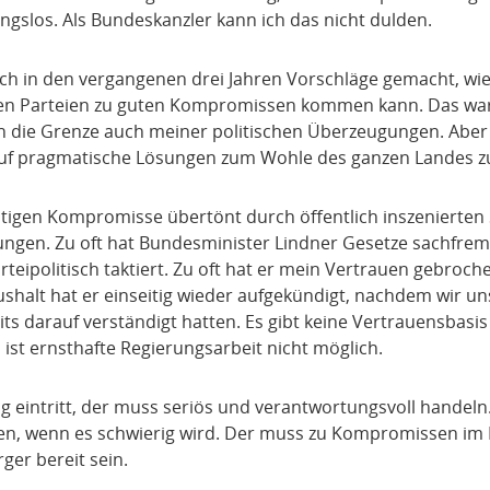
gslos. Als Bundeskanzler kann ich das nicht dulden.
ch in den vergangenen drei Jahren Vorschläge gemacht, wie 
hen Parteien zu guten Kompromissen kommen kann. Das war
n die Grenze auch meiner politischen Überzeugungen. Aber e
auf pragmatische Lösungen zum Wohle des ganzen Landes z
tigen Kompromisse übertönt durch öffentlich inszenierten S
ngen. Zu oft hat Bundesminister Lindner Gesetze sachfremd
arteipolitisch taktiert. Zu oft hat er mein Vertrauen gebroch
shalt hat er einseitig wieder aufgekündigt, nachdem wir un
s darauf verständigt hatten. Es gibt keine Vertrauensbasis 
st ernsthafte Regierungsarbeit nicht möglich.
g eintritt, der muss seriös und verantwortungsvoll handeln.
en, wenn es schwierig wird. Der muss zu Kompromissen im I
er bereit sein.