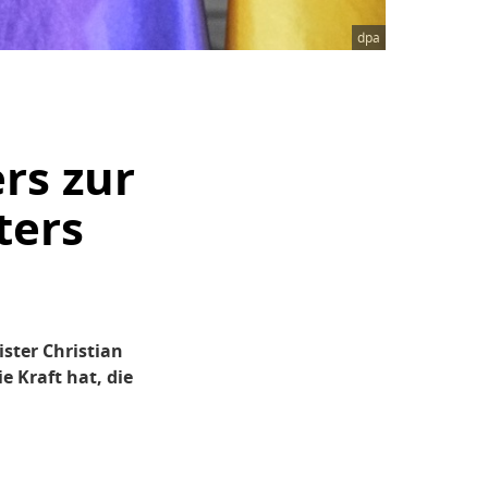
dpa
rs zur
ters
ster Christian
e Kraft hat, die