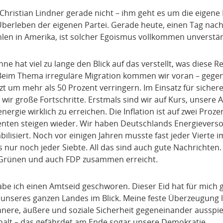
hristian Lindner gerade nicht – ihm geht es um die eigene K
Überleben der eigenen Partei. Gerade heute, einen Tag nac
hlen in Amerika, ist solcher Egoismus vollkommen unverstän
ühne hat viel zu lange den Blick auf das verstellt, was dies
Beim Thema irreguläre Migration kommen wir voran – gege
tzt um mehr als 50 Prozent verringern. Im Einsatz für sicher
ir große Fortschritte. Erstmals sind wir auf Kurs, unsere A
ergie wirklich zu erreichen. Die Inflation ist auf zwei Proz
enten steigen wieder. Wir haben Deutschlands Energievers
abilisiert. Noch vor einigen Jahren musste fast jeder Vierte 
s nur noch jeder Siebte. All das sind auch gute Nachrichten. 
 Grünen und auch FDP zusammen erreicht.
abe ich einen Amtseid geschworen. Dieser Eid hat für mich 
 unseres ganzen Landes im Blick. Meine feste Überzeugung l
nnere, äußere und soziale Sicherheit gegeneinander ausspie
lt – das gefährdet am Ende sogar unsere Demokratie.