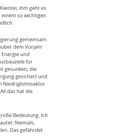
lientel, ihm geht es
h einem so wichtigen
dlich.
e Regierung gemeinsam
nüber dem Vorjahr
e Energie und
usbauziele für
ent gesunken, die
orgung gesichert und
im Niedriglohnsektor
All das hat die
große Bedeutung. Ich
autet: Niemals,
len. Das gefährdet