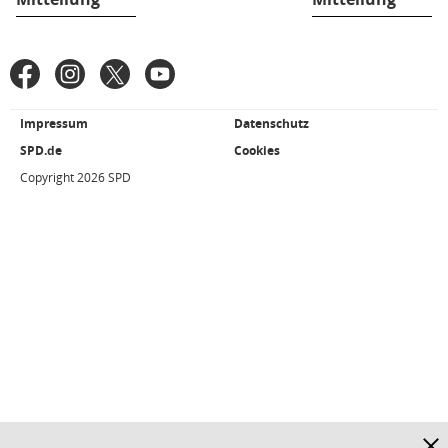
Fußbereich
Facebook
Instagram
X
YouTube
SPD
in
den
Impressum
Datenschutz
Weiterführende
sozialen
Links/Kleingedrucktes
SPD.de
Cookies
Netzwerken
Copyright 2026 SPD
Hinw