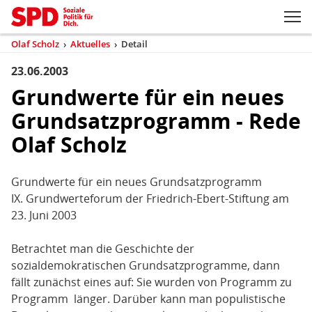
Zum Inhaltsbereich der Seite
Zum Fußbereich der Seite
Kopfbereich
Sprungmarken-
Hauptnavigation
M
Navigation
ei
Olaf Scholz
›
Aktuelles
›
Detail
(aktuell)
Sie
sind
23.06.2003
Inhaltsbereich
Detail
hier
Grundwerte für ein neues
Grundsatzprogramm - Rede
Olaf Scholz
Grundwerte für ein neues Grundsatzprogramm
IX. Grundwerteforum der Friedrich-Ebert-Stiftung am
23. Juni 2003
Betrachtet man die Geschichte der
sozialdemokratischen Grundsatzprogramme, dann
fällt zunächst eines auf: Sie wurden von Programm zu
Programm länger. Darüber kann man populistische