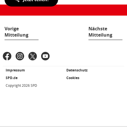
der
Seite:
Vorige
Nächste
Mitteilung
Mitteilung
Fußbereich
Facebook
Instagram
X
YouTube
SPD
in
den
Impressum
Datenschutz
Weiterführende
sozialen
Links/Kleingedrucktes
SPD.de
Cookies
Netzwerken
Copyright 2026 SPD