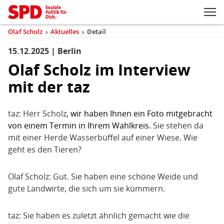
Zum Inhaltsbereich der Seite
Zum Fußbereich der Seite
Kopfbereich
Sprungmarken-
Hauptnavigation
M
Navigation
ei
Olaf Scholz
›
Aktuelles
›
Detail
(aktuell)
Sie
sind
15.12.2025 | Berlin
Inhaltsbereich
Detail
hier
Olaf Scholz im Interview
mit der taz
taz: Herr Scholz
, wir haben Ihnen ein Foto mitgebracht
von einem Termin in Ihrem Wahlkreis.
Sie stehen da
mit einer Herde Wasserbüffel auf einer Wiese. Wie
geht es den Tieren?
Olaf Scholz: Gut. Sie haben eine schöne Weide und
gute Landwirte, die sich um sie kümmern.
taz: Sie haben es zuletzt ähnlich gemacht wie die